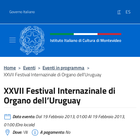
Salta al contenuto
IT
ES
Governo Italiano
Intestazione sito, social e menù
Istituto Italiano di Cultura di Montevideo
Il sito ufficiale dell'Istituto Italiano di Cult
Home
>
Eventi
>
Eventi in programma
>
XXVII Festival Internazinale di Organo dell’Uruguay
XXVII Festival Internazinale di
Organo dell’Uruguay
Data evento:
Dal 19 Febbraio 2013, 01:00 Al 19 Febbraio 2013,
01:00 (Ora locale)
Dove:
\N
A pagamento:
No