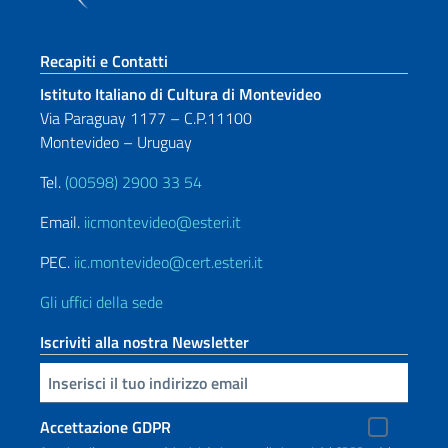
Sezione footer
Recapiti e Contatti
Istituto Italiano di Cultura di Montevideo
Via Paraguay 1177 – C.P.11100
Montevideo – Uruguay
Tel.
(00598) 2900 33 54
Email.
iicmontevideo@esteri.it
PEC.
iic.montevideo@cert.esteri.it
Gli uffici della sede
Iscriviti alla nostra Newsletter
Inserisci la tua email
Accettazione GDPR