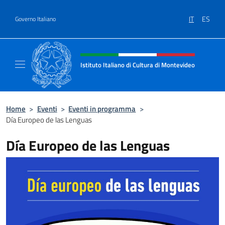
Salta al contenuto
IT
ES
Governo Italiano
Intestazione sito, social e menù
Istituto Italiano di Cultura di Montevideo
Il sito ufficiale dell'Istituto Italiano di Cult
Home
>
Eventi
>
Eventi in programma
>
Día Europeo de las Lenguas
Día Europeo de las Lenguas