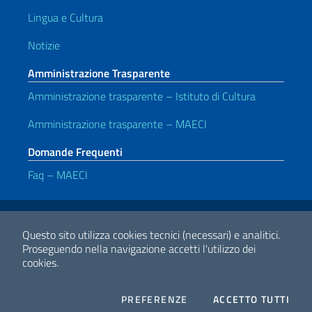
Lingua e Cultura
Notizie
Amministrazione Trasparente
Amministrazione trasparente – Istituto di Cultura
Amministrazione trasparente – MAECI
Domande Frequenti
Faq – MAECI
Link Utili
Note legali
Privacy e cookie policy
Dichiarazione di accessibilità
Questo sito utilizza cookies tecnici (necessari) e analitici.
Proseguendo nella navigazione accetti l'utilizzo dei
cookies.
2026 Copyright Ministero degli Affari Esteri e della Cooperazione
Internazionale
COOKIES
I CO
PREFERENZE
ACCETTO TUTTI