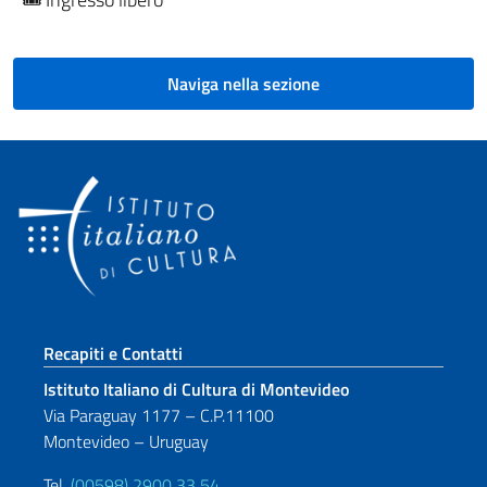
Naviga nella sezione
Sezione footer
Recapiti e Contatti
Istituto Italiano di Cultura di Montevideo
Via Paraguay 1177 – C.P.11100
Montevideo – Uruguay
Tel.
(00598) 2900 33 54