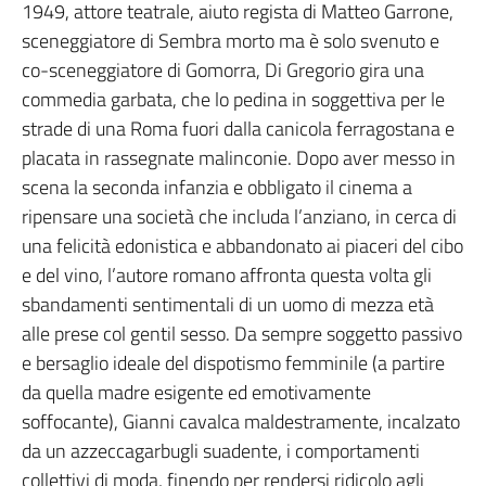
1949, attore teatrale, aiuto regista di Matteo Garrone,
sceneggiatore di Sembra morto ma è solo svenuto e
co-sceneggiatore di Gomorra, Di Gregorio gira una
commedia garbata, che lo pedina in soggettiva per le
strade di una Roma fuori dalla canicola ferragostana e
placata in rassegnate malinconie. Dopo aver messo in
scena la seconda infanzia e obbligato il cinema a
ripensare una società che includa l’anziano, in cerca di
una felicità edonistica e abbandonato ai piaceri del cibo
e del vino, l’autore romano affronta questa volta gli
sbandamenti sentimentali di un uomo di mezza età
alle prese col gentil sesso. Da sempre soggetto passivo
e bersaglio ideale del dispotismo femminile (a partire
da quella madre esigente ed emotivamente
soffocante), Gianni cavalca maldestramente, incalzato
da un azzeccagarbugli suadente, i comportamenti
collettivi di moda, finendo per rendersi ridicolo agli