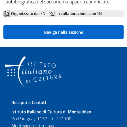
autobiografica del suo cinema appena cominciato.
Organizzato da:
\N
In collaborazione con:
\N
Naviga nella sezione
Sezione footer
Recapiti e Contatti
Istituto Italiano di Cultura di Montevideo
Via Paraguay 1177 – C.P.11100
Montevideo – Uruguay