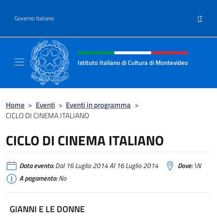
Salta al contenuto
IT
Governo Italiano
Intestazione sito, social e menù
Istituto Italiano di Cultura di Montevideo
Il sito ufficiale dell'Istituto Italiano di Cult
Home
>
Eventi
>
Eventi in programma
>
CICLO DI CINEMA ITALIANO
CICLO DI CINEMA ITALIANO
Data evento:
Dal 16 Luglio 2014 Al 16 Luglio 2014
Dove:
\N
A pagamento:
No
GIANNI E LE DONNE