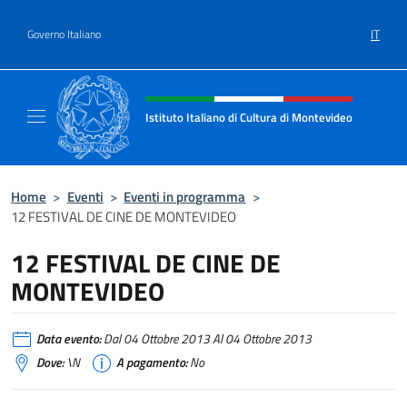
Salta al contenuto
IT
Governo Italiano
Intestazione sito, social e menù
Istituto Italiano di Cultura di Montevideo
Il sito ufficiale dell'Istituto Italiano di Cult
Home
>
Eventi
>
Eventi in programma
>
12 FESTIVAL DE CINE DE MONTEVIDEO
12 FESTIVAL DE CINE DE
MONTEVIDEO
Data evento:
Dal 04 Ottobre 2013 Al 04 Ottobre 2013
Dove:
\N
A pagamento:
No