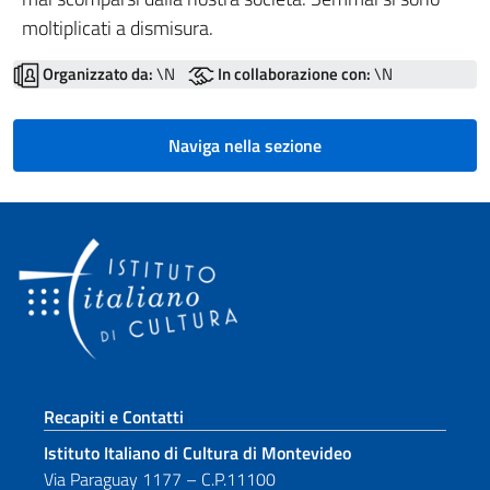
moltiplicati a dismisura.
Organizzato da:
\N
In collaborazione con:
\N
Naviga nella sezione
Sezione footer
Recapiti e Contatti
Istituto Italiano di Cultura di Montevideo
Via Paraguay 1177 – C.P.11100