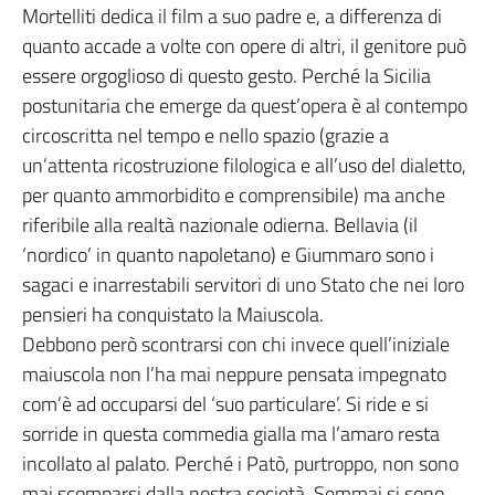
Mortelliti dedica il film a suo padre e, a differenza di
quanto accade a volte con opere di altri, il genitore può
essere orgoglioso di questo gesto. Perché la Sicilia
postunitaria che emerge da quest’opera è al contempo
circoscritta nel tempo e nello spazio (grazie a
un’attenta ricostruzione filologica e all’uso del dialetto,
per quanto ammorbidito e comprensibile) ma anche
riferibile alla realtà nazionale odierna. Bellavia (il
‘nordico’ in quanto napoletano) e Giummaro sono i
sagaci e inarrestabili servitori di uno Stato che nei loro
pensieri ha conquistato la Maiuscola.
Debbono però scontrarsi con chi invece quell’iniziale
maiuscola non l’ha mai neppure pensata impegnato
com’è ad occuparsi del ‘suo particulare’. Si ride e si
sorride in questa commedia gialla ma l’amaro resta
incollato al palato. Perché i Patò, purtroppo, non sono
mai scomparsi dalla nostra società. Semmai si sono