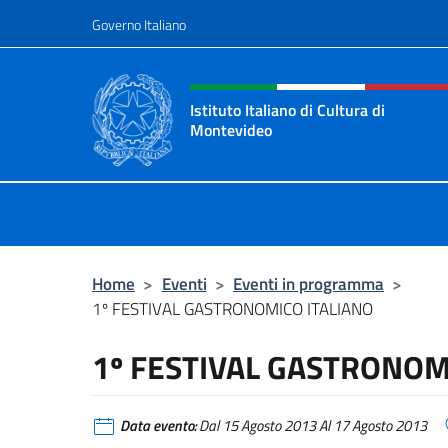
Salta al contenuto
Governo Italiano
Intestazione sito, social 
Istituto Italiano di Cultura di
Montevideo
Il sito ufficiale dell'Istituto Italian
Home
>
Eventi
>
Eventi in programma
>
1º FESTIVAL GASTRONOMICO ITALIANO
1º FESTIVAL GASTRONOM
Data evento:
Dal 15 Agosto 2013 Al 17 Agosto 2013