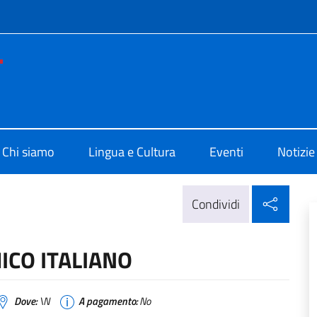
e menù
o di Cultura di Montevideo
Chi siamo
Lingua e Cultura
Eventi
Notizie
Condi
Condividi
ICO ITALIANO
Dove:
\N
A pagamento:
No