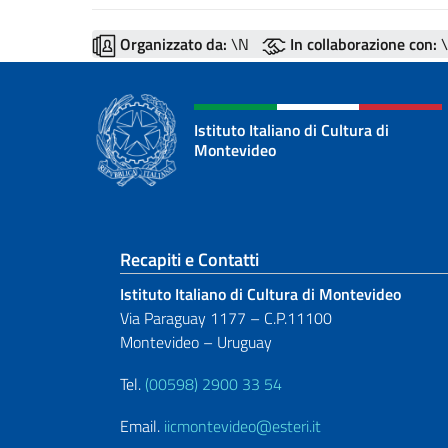
Organizzato da:
\N
In collaborazione con:
\
Istituto Italiano di Cultura di
Montevideo
Sezione footer
Recapiti e Contatti
Istituto Italiano di Cultura di Montevideo
Via Paraguay 1177 – C.P.11100
Montevideo – Uruguay
Tel.
(00598) 2900 33 54
Email.
iicmontevideo@esteri.it