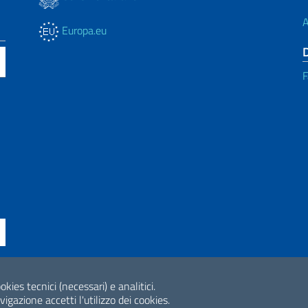
A
Europa.eu
F
okies tecnici (necessari) e analitici.
ne di accessibilità
2026 Copyright Min
gazione accetti l'utilizzo dei cookies.
Internazionale