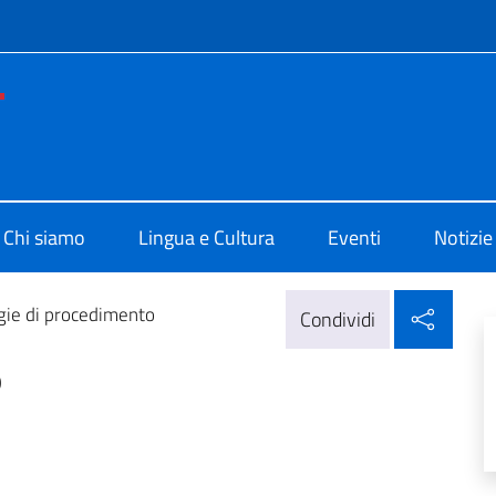
e menù
o di Cultura di Montevideo
Chi siamo
Lingua e Cultura
Eventi
Notizie
Condi
gie di procedimento
Condividi
o