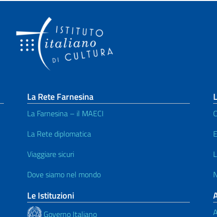
La Rete Farnesina
L
La Farnesina – il MAECI
C
La Rete diplomatica
E
Viaggiare sicuri
L
Dove siamo nel mondo
N
Le Istituzioni
A
Governo Italiano