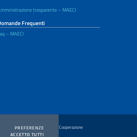
mministrazione trasparente – MAECI
Domande Frequenti
aq – MAECI
istero degli Affari Esteri e della Cooperazione
COOKIES
PREFERENZE
I COOKIES
ACCETTO TUTTI