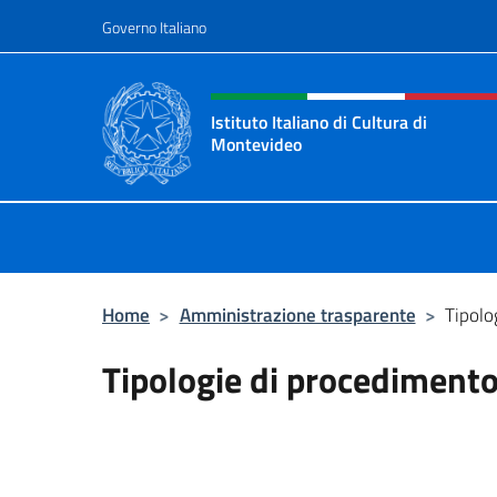
Salta al contenuto
Governo Italiano
Intestazione sito, social 
Istituto Italiano di Cultura di
Montevideo
Il sito ufficiale dell'Istituto Italian
Home
>
Amministrazione trasparente
>
Tipolo
Tipologie di procediment