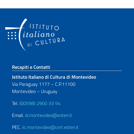
Sezione footer
Recapiti e Contatti
Istituto Italiano di Cultura di Montevideo
Via Paraguay 1177 – C.P.11100
Montevideo – Uruguay
Tel.
(00598) 2900 33 54
Email.
iicmontevideo@esteri.it
PEC.
iic.montevideo@cert.esteri.it