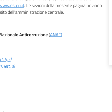
www.esteri.it
. Le sezioni della presente pagina rinviano
 sito dell’amministrazione centrale.
à Nazionale Anticorruzione
(
ANAC)
tt. b, c)
1, lett. d)