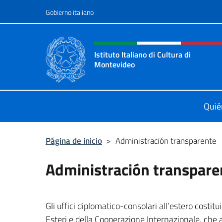
Saltar al contenido
Gobierno italiano
Encabezado del sitio web,
Istituto Italiano di Cultura di
Montevideo
Il sito ufficiale dell'Istituto Italian
Quié
Página de inicio
>
Administración transparente
Administración transpare
Gli uffici diplomatico-consolari all’estero costitu
Esteri e della Cooperazione Internazionale, che a