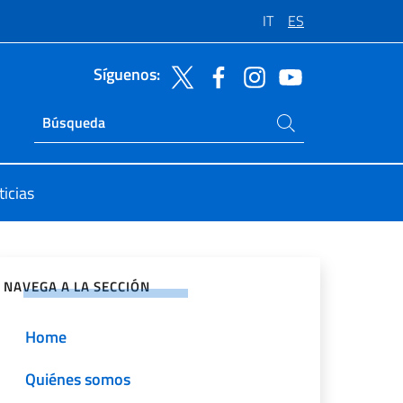
IT
ES
Síguenos:
Buscar en el sitio
Ricerca sito live
icias
rtir en Redes Sociales
NAVEGA A LA SECCIÓN
Home
Quiénes somos