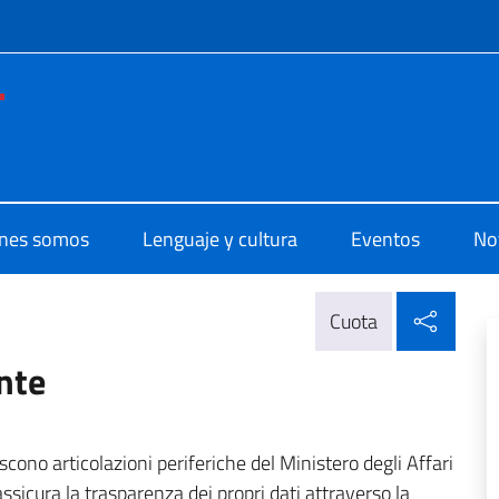
 redes sociales y menú
o di Cultura di Montevideo
nes somos
Lenguaje y cultura
Eventos
Not
Compa
Cuota
nte
iscono articolazioni periferiche del Ministero degli Affari
ssicura la trasparenza dei propri dati attraverso la