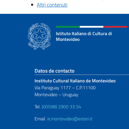
Altri contenuti
Istituto Italiano di Cultura di
Montevideo
Sezione footer
Datos de contacto
Instituto Cultural Italiano de Montevideo
Via Paraguay 1177 – C.P.11100
Montevideo – Uruguay
Tel.
(00598) 2900 33 54
Email.
iicmontevideo@esteri.it