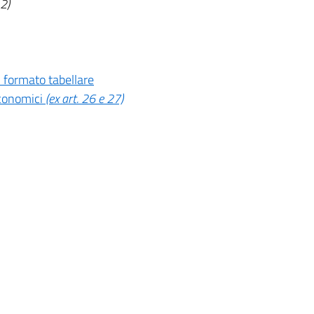
 2)
n formato tabellare
economici
(ex art. 26 e 27)