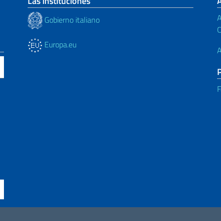
Las instituciones
A
Gobierno italiano
C
Europa.eu
A
F