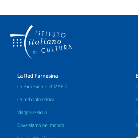
La Red Farnesina
E
La Farnesina – el MAECI
Q
La red diplomática
E
Viaggiare sicuri
L
Dove siamo nel mondo
N