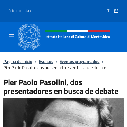
Saltar al contenido
IT
ES
Gobierno italiano
Encabezado del sitio web, redes
Istituto Italiano di Cultura di Montevideo
Il sito ufficiale dell'Istituto Italiano di Cult
Página de inicio
>
Eventos
>
Eventos programados
>
Pier Paolo Pasolini, dos presentadores en busca de debate
Pier Paolo Pasolini, dos
presentadores en busca de debate