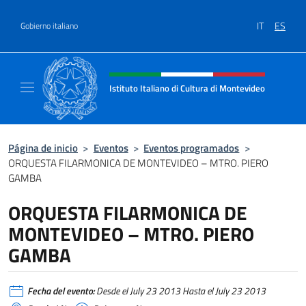
Saltar al contenido
IT
ES
Gobierno italiano
Encabezado del sitio web, redes
Istituto Italiano di Cultura di Montevideo
Il sito ufficiale dell'Istituto Italiano di Cult
Página de inicio
>
Eventos
>
Eventos programados
>
ORQUESTA FILARMONICA DE MONTEVIDEO – MTRO. PIERO
GAMBA
ORQUESTA FILARMONICA DE
MONTEVIDEO – MTRO. PIERO
GAMBA
Fecha del evento:
Desde el July 23 2013 Hasta el July 23 2013