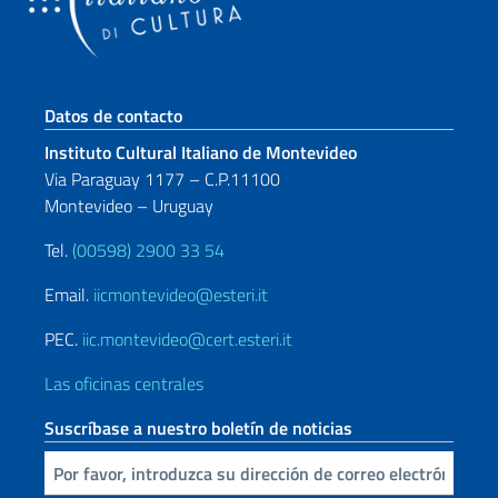
Sezione footer
Datos de contacto
Instituto Cultural Italiano de Montevideo
Via Paraguay 1177 – C.P.11100
Montevideo – Uruguay
Tel.
(00598) 2900 33 54
Email.
iicmontevideo@esteri.it
PEC.
iic.montevideo@cert.esteri.it
Las oficinas centrales
Suscríbase a nuestro boletín de noticias
Inserta tu correo electronico