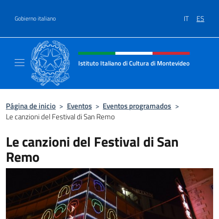
Saltar al contenido
IT
ES
Gobierno italiano
Encabezado del sitio web, redes
Istituto Italiano di Cultura di Montevideo
Il sito ufficiale dell'Istituto Italiano di Cult
Página de inicio
>
Eventos
>
Eventos programados
>
Le canzioni del Festival di San Remo
Le canzioni del Festival di San
Remo