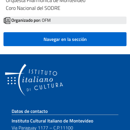
Orquesta Filarmónica de Montevideo
Coro Nacional del SODRE
Organizado por:
OFM
Navegar en la sección
Sezione footer
Datos de contacto
Instituto Cultural Italiano de Montevideo
Via Paraguay 1177 – C.P.11100