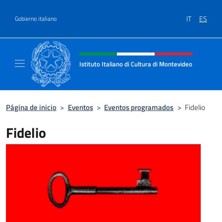
Saltar al contenido
IT
ES
Gobierno italiano
Encabezado del sitio web, redes
Istituto Italiano di Cultura di Montevideo
Il sito ufficiale dell'Istituto Italiano di Cult
Página de inicio
>
Eventos
>
Eventos programados
>
Fidelio
Fidelio