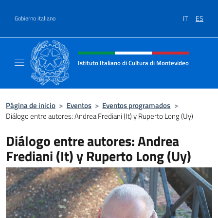
Saltar al contenido
IT
ES
Gobierno italiano
Encabezado del sitio web, redes
Istituto Italiano di Cultura di Montevideo
Il sito ufficiale dell'Istituto Italiano di Cult
Página de inicio
>
Eventos
>
Eventos programados
>
Diálogo entre autores: Andrea Frediani (It) y Ruperto Long (Uy)
Diálogo entre autores: Andrea
Frediani (It) y Ruperto Long (Uy)