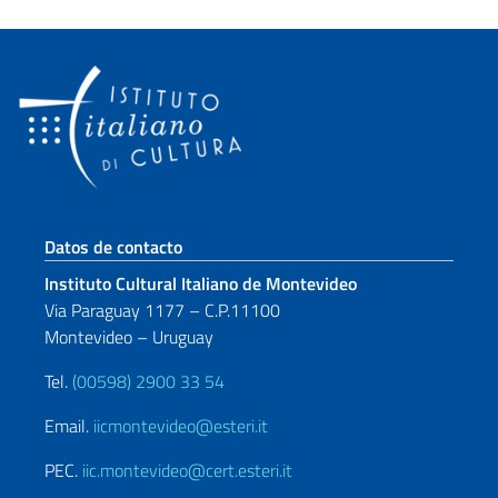
Sezione footer
Datos de contacto
Instituto Cultural Italiano de Montevideo
Via Paraguay 1177 – C.P.11100
Montevideo – Uruguay
Tel.
(00598) 2900 33 54
Email.
iicmontevideo@esteri.it
PEC.
iic.montevideo@cert.esteri.it