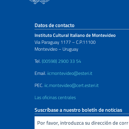
Sezione footer
Datos de contacto
Instituto Cultural Italiano de Montevideo
Via Paraguay 1177 – C.P.11100
Montevideo – Uruguay
Tel.
(00598) 2900 33 54
Email.
iicmontevideo@esteri.it
PEC.
iic.montevideo@cert.esteri.it
Las oficinas centrales
Suscríbase a nuestro boletín de noticias
Inserta tu correo electronico