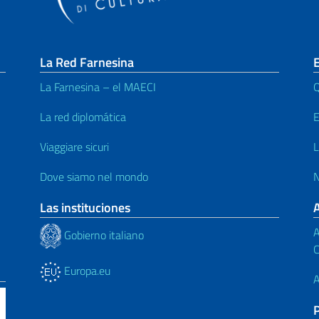
La Red Farnesina
E
La Farnesina – el MAECI
Q
La red diplomática
E
Viaggiare sicuri
L
Dove siamo nel mondo
N
Las instituciones
A
Gobierno italiano
C
Europa.eu
A