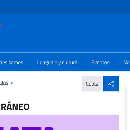
 redes sociales y menú
o di Cultura di Montevideo
nes somos
Lenguaje y cultura
Eventos
Not
Compa
ados
>
Cuota
ORÁNEO