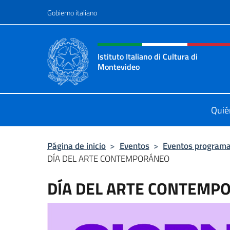
Saltar al contenido
Gobierno italiano
Encabezado del sitio web,
Istituto Italiano di Cultura di
Montevideo
Il sito ufficiale dell'Istituto Italian
Quié
Página de inicio
>
Eventos
>
Eventos program
DÍA DEL ARTE CONTEMPORÁNEO
DÍA DEL ARTE CONTEMP